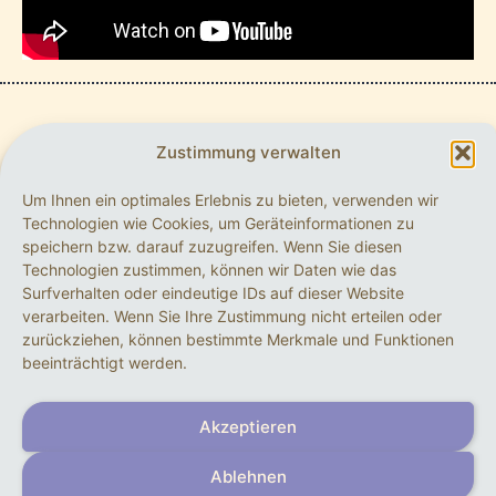
Bleibe auf dem Laufenden! Melde dich jetzt
Zustimmung verwalten
für unseren Newsletter an
Um Ihnen ein optimales Erlebnis zu bieten, verwenden wir
E-Mail-Adresse
Technologien wie Cookies, um Geräteinformationen zu
speichern bzw. darauf zuzugreifen. Wenn Sie diesen
Technologien zustimmen, können wir Daten wie das
Surfverhalten oder eindeutige IDs auf dieser Website
verarbeiten. Wenn Sie Ihre Zustimmung nicht erteilen oder
zurückziehen, können bestimmte Merkmale und Funktionen
beeinträchtigt werden.
Hiermit akzeptiere ich die
Datenschutzbestimmungen
Akzeptieren
Ablehnen