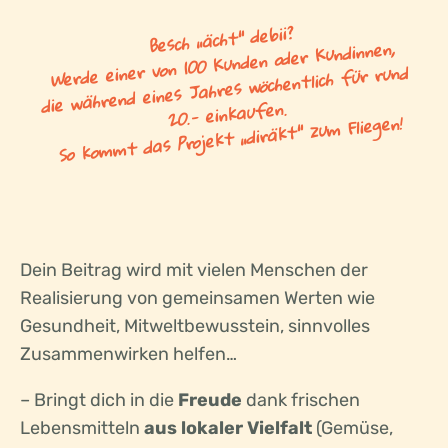
Besch „ächt“ debii?
Werde einer von 100 Kunden oder Kundinnen,
die während eines Jahres wöchentlich für rund
20.- einkaufen.
So kommt das Projekt „diräkt“ zum Fliegen!
Dein Beitrag wird mit vielen Menschen der
Realisierung von gemeinsamen Werten wie
Gesundheit, Mitweltbewusstein, sinnvolles
Zusammenwirken helfen…
– Bringt dich in die
Freude
dank frischen
Lebensmitteln
aus lokaler Vielfalt
(Gemüse,